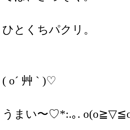
ひとくちパクリ。
( o´ 艸 ` )♡
うまい〜♡*:.｡. o(o≧▽≦o)o