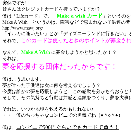
突然ですが！
皆さんはクレジットカードを持っていますか？
Make a wish カード
僕は「Lifeカード」で、「
」というのを
Make A Wish というのは、障害などで恵まれない子供
http://www.mawj.org/
「イルカに逢いたい」とか「ディズニーランドに行きたい」
このカードは使ったときのポイントが募金さ
それで、
Make A Wish
なんで、
に募金しようかと思ったか！？
それは、
夢を応援する団体だったからです！
僕はこう思います。
夢が叶った子供達は次に何を考えるでしょう？
今度は誰かの夢を応援しようと、この感動を分かち合おうと
そして、その気持ちと行動は共感と連鎖をつくり、夢を大事
それは、いつか地球を救えるかもしれない♪
・・・僕のちっちゃなコンビニでの勇気でね（●＾o＾●）
コンビニで500円ぐらいでもカードで買う！
僕は、