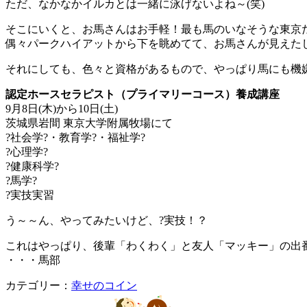
ただ、なかなかイルカとは一緒に泳げないよね～(笑)
そこにいくと、お馬さんはお手軽！最も馬のいなそうな東京
偶々パークハイアットから下を眺めてて、お馬さんが見えたし
それにしても、色々と資格があるもので、やっぱり馬にも機
認定ホースセラピスト（プライマリーコース）養成講座
9月8日(木)から10日(土)
茨城県岩間 東京大学附属牧場にて
?社会学?・教育学?・福祉学?
?心理学?
?健康科学?
?馬学?
?実技実習
う～～ん、やってみたいけど、?実技！？
これはやっぱり、後輩「わくわく」と友人「マッキー」の出
・・・馬部
カテゴリー：
幸せのコイン