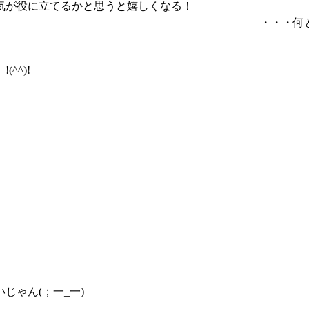
気が役に立てるかと思うと嬉しくなる！
・・・何
^^)!
；一_一)