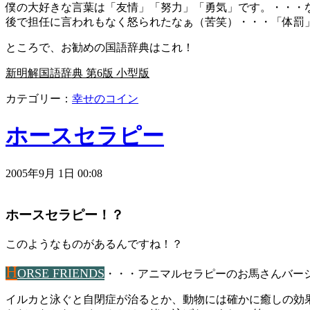
僕の大好きな言葉は「友情」「努力」「勇気」です。・・・
後で担任に言われもなく怒られたなぁ（苦笑）・・・「体罰
ところで、お勧めの国語辞典はこれ！
新明解国語辞典 第6版 小型版
カテゴリー：
幸せのコイン
ホースセラピー
2005年9月 1日 00:08
ホースセラピー！？
このようなものがあるんですね！？
H
ORSE FRIENDS
・・・アニマルセラピーのお馬さんバー
イルカと泳ぐと自閉症が治るとか、動物には確かに癒しの効