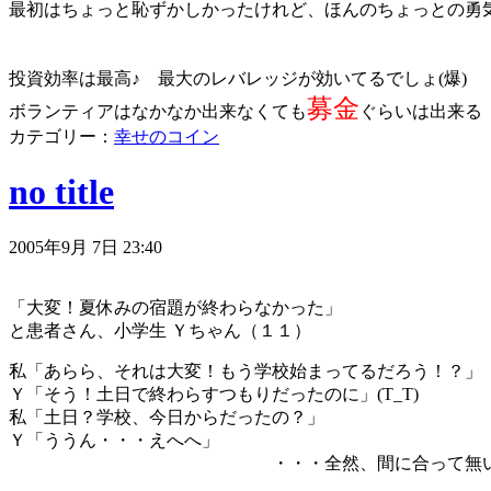
最初はちょっと恥ずかしかったけれど、ほんのちょっとの勇
投資効率は最高♪ 最大のレバレッジが効いてるでしょ(爆)
募金
ボランティアはなかなか出来なくても
ぐらいは出来る !(
カテゴリー：
幸せのコイン
no title
2005年9月 7日 23:40
「大変！夏休みの宿題が終わらなかった」
と患者さん、小学生 Ｙちゃん（１１）
私「あらら、それは大変！もう学校始まってるだろう！？」
Ｙ「そう！土日で終わらすつもりだったのに」(T_T)
私「土日？学校、今日からだったの？」
Ｙ「ううん・・・えへへ」
・・・全然、間に合って無いじゃん(