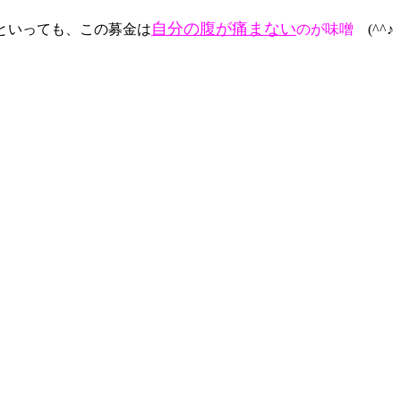
自分の腹が痛まない
といっても、この募金は
のが味噌
(^^♪