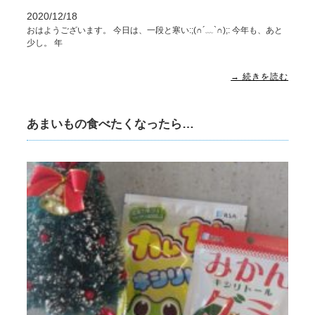
2020/12/18
おはようございます。 今日は、一段と寒い:;(∩´﹏`∩);: 今年も、あと
少し。 年
→ 続きを読む
あまいもの食べたくなったら…