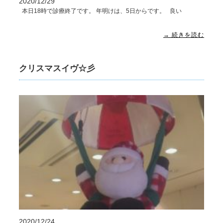
2020/12/29
本日18時で診療終了です。 年明けは、5日からです。 良い
→ 続きを読む
クリスマスイヴ☆彡
2020/12/24