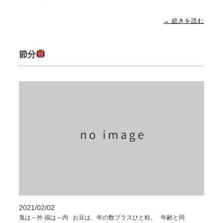
→ 続きを読む
節分
2021/02/02
鬼は～外 福は～内 お豆は、年の数プラスひと粒。 年齢と同