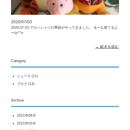
2020/07/03
2020.07.03 アロハシャツの季節がやってきました。 るーも着てるよ
ー(o^^o
→ 続きを読む
Category
ニュース
(11)
ブログ
(13)
Archive
2021年06月
2021年03月