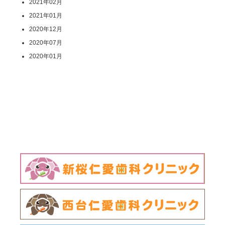
2021年02月
2021年01月
2020年12月
2020年07月
2020年01月