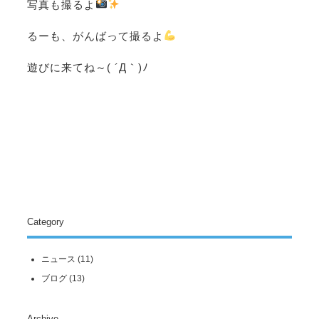
写真も撮るよ
るーも、がんばって撮るよ
遊びに来てね～( ´Д｀)ﾉ
Category
ニュース
(11)
ブログ
(13)
Archive