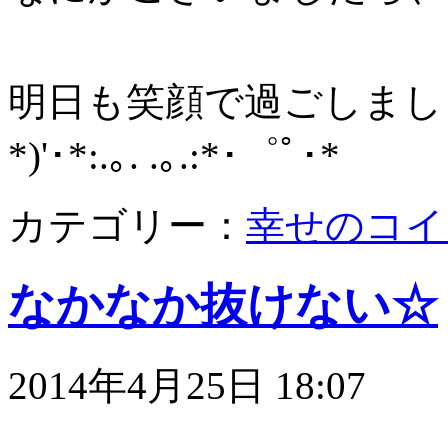
明日も笑顔で過ごしましょう*･゜
*)'･*:.｡. .｡.:*･゜ﾟ･*
カテゴリー：
幸せのコイ
なかなか抜けない☆
2014年4月25日 18:07