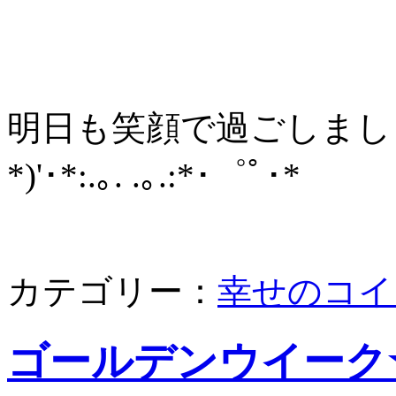
明日も笑顔で過ごしましょう*･゜
*)'･*:.｡. .｡.:*･゜ﾟ･*
カテゴリー：
幸せのコイ
ゴールデンウイーク